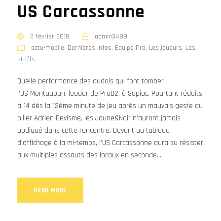
US Carcassonne
2 février 2018
admin3489
actu-mobile
,
Dernières infos
,
Equipe Pro
,
Les joueurs
,
Les
staffs
Quelle performance des audois qui font tomber
l’US Montauban, leader de ProD2, à Sapiac. Pourtant réduits
à 14 dès la 12ème minute de jeu après un mauvais geste du
pilier Adrien Devisme, les Jaune&Noir n’auront jamais
abdiqué dans cette rencontre. Devant au tableau
d’affichage à la mi-temps, l’US Carcassonne aura su résister
aux multiples assauts des locaux en seconde...
READ MORE