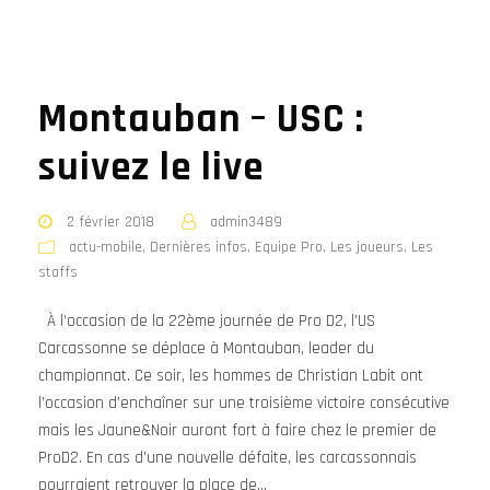
Montauban – USC :
suivez le live
2 février 2018
admin3489
actu-mobile
,
Dernières infos
,
Equipe Pro
,
Les joueurs
,
Les
staffs
À l’occasion de la 22ème journée de Pro D2, l’US
Carcassonne se déplace à Montauban, leader du
championnat. Ce soir, les hommes de Christian Labit ont
l’occasion d’enchaîner sur une troisième victoire consécutive
mais les Jaune&Noir auront fort à faire chez le premier de
ProD2. En cas d’une nouvelle défaite, les carcassonnais
pourraient retrouver la place de...