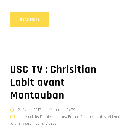
READ MORE
USC TV : Chrisitian
Labit avant
Montauban
2 février 2018
admin3489
actu-mobile
,
Dernières infos
,
Equipe Pro
,
Les staffs
,
Vidéo à
la une
,
vidéo mobile
,
Vidéos