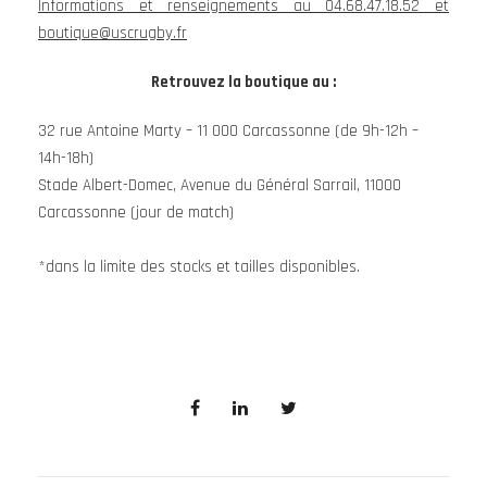
Informations et renseignements au 04.68.47.18.52 et
boutique@uscrugby.fr
Retrouvez la boutique au :
32 rue Antoine Marty – 11 000 Carcassonne (de 9h-12h –
14h-18h)
Stade Albert-Domec, Avenue du Général Sarrail, 11000
Carcassonne (jour de match)
*dans la limite des stocks et tailles disponibles.