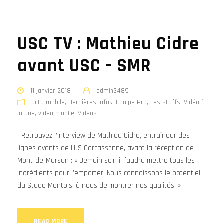
USC TV : Mathieu Cidre
avant USC – SMR
11 janvier 2018
admin3489
actu-mobile
,
Dernières infos
,
Equipe Pro
,
Les staffs
,
Vidéo à
la une
,
vidéo mobile
,
Vidéos
Retrouvez l’interview de Mathieu Cidre, entraîneur des
lignes avants de l’US Carcassonne, avant la réception de
Mont-de-Marsan : « Demain soir, il faudra mettre tous les
ingrédients pour l’emporter. Nous connaissons le potentiel
du Stade Montois, à nous de montrer nos qualités. »
READ MORE