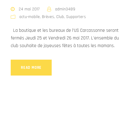
24 mai 2017
admin3489
actu-mobile
,
Brèves
,
Club
,
Supporters
La boutique et les bureaux de l’US Carcassonne seront
fermés Jeudi 25 et Vendredi 26 mai 2017. L’ensemble du
club souhaite de joyeuses fêtes à toutes les mamans.
READ MORE