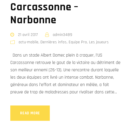
Carcassonne –
Narbonne
21 avril 2017
admin3489
actu-mobile
,
Dernières infos
,
Equipe Pro
,
Les joueurs
Dans un stade Albert Domec plein à craquer, l’US
Carcassonne retrouve le gout de la victoire au détriment de
son meilleur ennemi (26-13). Une rencontre durant laquelle
les deux équipes ont livré un intense combat. Narbonne,
généreux dans l’effort et dominateur en mêlée, a fait
preuve de trop de maladresses pour rivaliser dans cette...
READ MORE