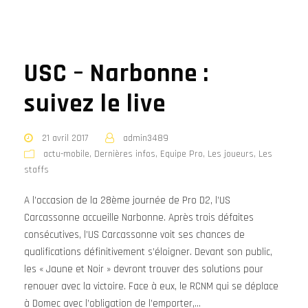
USC – Narbonne :
suivez le live
21 avril 2017
admin3489
actu-mobile
,
Dernières infos
,
Equipe Pro
,
Les joueurs
,
Les
staffs
A l’occasion de la 28ème journée de Pro D2, l’US
Carcassonne accueille Narbonne. Après trois défaites
consécutives, l’US Carcassonne voit ses chances de
qualifications définitivement s’éloigner. Devant son public,
les « Jaune et Noir » devront trouver des solutions pour
renouer avec la victoire. Face à eux, le RCNM qui se déplace
à Domec avec l’obligation de l’emporter,...