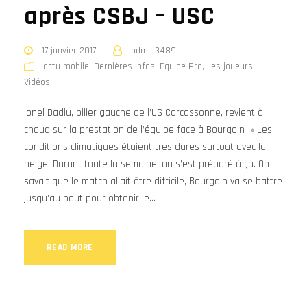
après CSBJ – USC
17 janvier 2017
admin3489
actu-mobile
,
Dernières infos
,
Equipe Pro
,
Les joueurs
,
Vidéos
Ionel Badiu, pilier gauche de l’US Carcassonne, revient à
chaud sur la prestation de l’équipe face à Bourgoin » Les
conditions climatiques étaient très dures surtout avec la
neige. Durant toute la semaine, on s’est préparé à ça. On
savait que le match allait être difficile, Bourgoin va se battre
jusqu’au bout pour obtenir le...
READ MORE