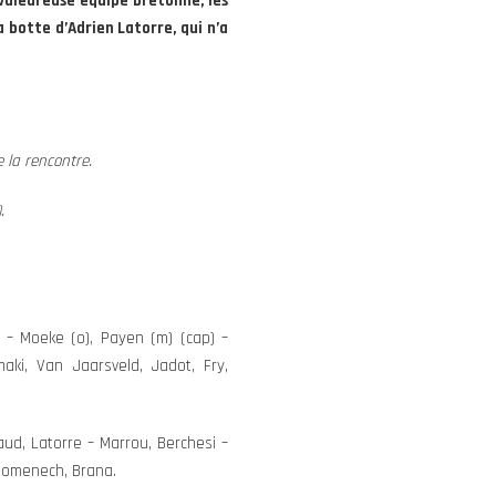
 valeureuse équipe bretonne, les
 botte d’Adrien Latorre, qui n’a
 la rencontre.
.
u – Moeke (o), Payen (m) (cap) –
ki, Van Jaarsveld, Jadot, Fry,
aud, Latorre – Marrou, Berchesi –
 Domenech, Brana.