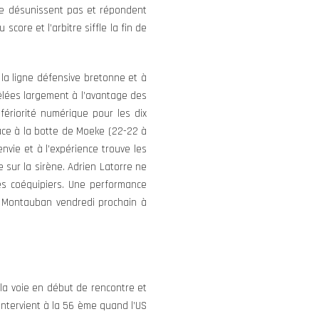
 se désunissent pas et répondent
score et l’arbitre siffle la fin de
la ligne défensive bretonne et à
mêlées largement à l’avantage des
fériorité numérique pour les dix
âce à la botte de Moeke (22-22 à
nvie et à l’expérience trouve les
 sur la sirène. Adrien Latorre ne
ses coéquipiers. Une performance
r Montauban vendredi prochain à
 la voie en début de rencontre et
intervient à la 56 ème quand l’US