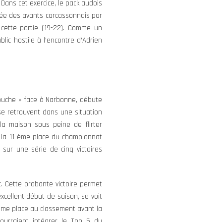
 Dans cet exercice, le pack audois
sée des avants carcassonnais par
 cette partie (19-22). Comme un
lic hostile à l’encontre d’Adrien
touche » face à Narbonne, débute
 se retrouvent dans une situation
la maison sous peine de flirter
 la 11 ème place du championnat
sur une série de cinq victoires
c. Cette probante victoire permet
excellent début de saison, se voit
ème place au classement avant la
urraient intégrer le Top 5 du