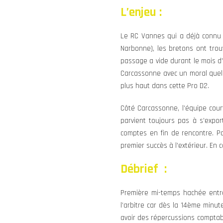
L’enjeu :
Le RC Vannes qui a déjà connu l
Narbonne), les bretons ont trou
passage a vide durant le mois d’
Carcassonne avec un moral quelqu
plus haut dans cette Pro D2.
Côté Carcassonne, l’équipe court
parvient toujours pas à s’expor
comptes en fin de rencontre. P
premier succès à l’extérieur. En c
Débrief :
Première mi-temps hachée entr
l’arbitre car dès la 14ème minut
avoir des répercussions comptab