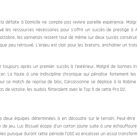
a défaite à Domicile ne compte pas revivre pareille expérience. Malgr
vé les ressources nécessaires pour s’offrir un succès de prestige à Ag
octobre, les vannetais restent tout de même sur deux succès consécutifs
e peu retrouvé. L’enjeu est clair pour les bretons, enchaîner un troi
 toujours après un premier succès à l’extérieur. Malgré de bonnes int
ter. La faute à une indiscipline chronique qui pénalise fortement l
our ce match de reprise de bloc, Carcassonne se déplace à la Rabine 
as de victoire, les audois flirteraient avec le Top 5 de cette Pro D2.
e deux équipes déterminées à en découdre sur le terrain. Peut-êtr
e de jeu, Luc Bissuel écope d’un carton jaune suite à une échauffouré
les puisque durant cette période l’USC va encaisser un essai transform