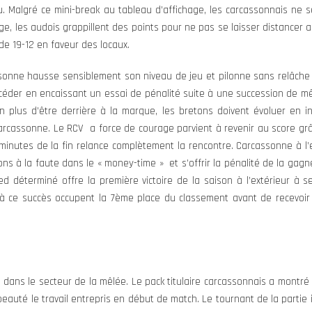
. Malgré ce mini-break au tableau d’affichage, les carcassonnais ne
e, les audois grappillent des points pour ne pas se laisser distancer au 
de 19-12 en faveur des locaux.
ssonne hausse sensiblement son niveau de jeu et pilonne sans relâche 
r céder en encaissant un essai de pénalité suite à une succession de 
 plus d’être derrière à la marque, les bretons doivent évoluer en in
 Carcassonne. Le RCV a force de courage parvient à revenir au score gr
 minutes de la fin relance complètement la rencontre. Carcassonne à l’e
ns à la faute dans le « money-time » et s’offrir la pénalité de la gagne
d déterminé offre la première victoire de la saison à l’extérieur à 
 à ce succès occupent la 7ème place du classement avant de recevoi
 dans le secteur de la mêlée. Le pack titulaire carcassonnais a montré
eauté le travail entrepris en début de match. Le tournant de la partie 