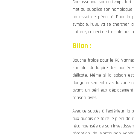
Carcassonne, sur un temps fort, c
met au supplice son homologue, 
un essai de pénalité. Pour la 
symbole, l’USC va se chercher la
Latorre, celui-ci ne tremble pas
Bilan :
Douche froide pour le RC Vannes
son bloc de la pire des manières
délicate. Même si la saison es
dangereusement avec la zone ro
avant un périlleux déplacement
consécutives.
Avec ce succès à l’extérieur, la
aux audois de faire le plein de c
récompensée de son investisseme
réception de Montauban vendr