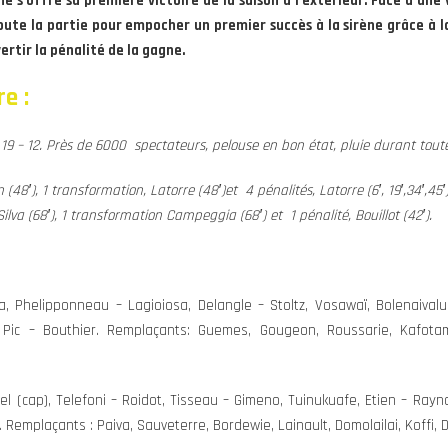
 s’offre sa première victoire de la saison à l’extérieur. Face à une
toute la partie pour empocher un premier succès à la sirène grâce à la
tir la pénalité de la gagne.
e :
9 – 12. Près de 6000 spectateurs, pelouse en bon état, pluie durant toute
48′), 1 transformation, Latorre (48′)et 4 pénalités, Latorre (6′, 19′,34′,45′)
lva (68′), 1 transformation Campeggia (68′) et 1 pénalité, Bouillot (42′).
a, Phelipponneau – Lagioiosa, Delangle – Stoltz, Vosawaï, Bolenaival
ic – Bouthier. Remplaçants: Guemes, Gougeon, Roussarie, Kafotama
l (cap), Telefoni – Roidot, Tisseau – Gimeno, Tuinukuafe, Etien – Rayn
 Remplaçants : Paiva, Sauveterre, Bordewie, Lainault, Domolailai, Koffi,