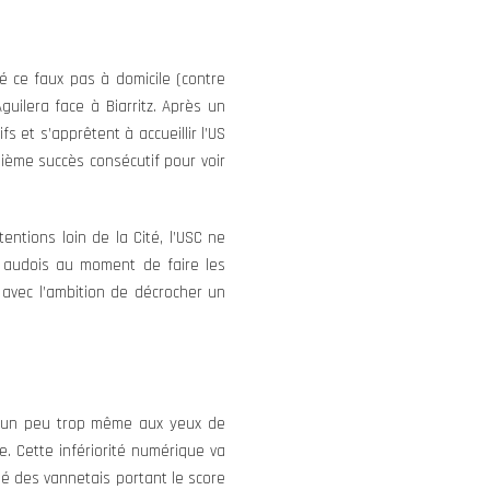
é ce faux pas à domicile (contre
uilera face à Biarritz. Après un
 et s’apprêtent à accueillir l’US
sième succès consécutif pour voir
entions loin de la Cité, l’USC ne
es audois au moment de faire les
avec l’ambition de décrocher un
e un peu trop même aux yeux de
e. Cette infériorité numérique va
é des vannetais portant le score