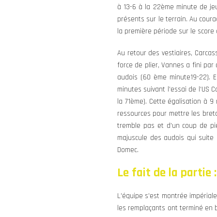
à 13-6 à la 22ème minute de jeu
présents sur le terrain. Au courag
la première période sur le score 
Au retour des vestiaires, Carca
force de plier, Vannes a fini pa
audois (60 ème minute19-22). En
minutes suivant l’essai de l’US
la 71ème). Cette égalisation à 9
ressources pour mettre les breto
tremble pas et d’un coup de pie
majuscule des audois qui suite
Domec.
Le fait de la partie :
L’équipe s’est montrée impériale
les remplaçants ont terminé en b