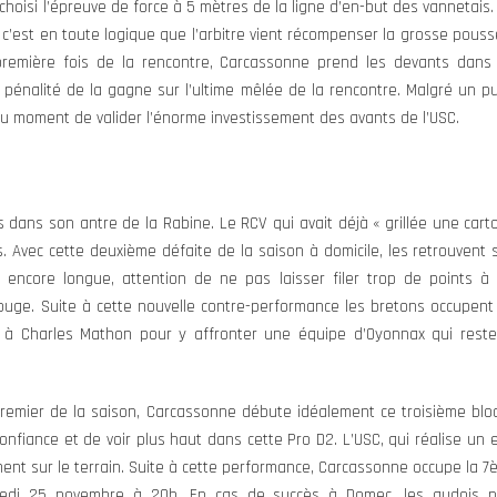
hoisi l’épreuve de force à 5 mètres de la ligne d’en-but des vannetais.
c’est en toute logique que l’arbitre vient récompenser la grosse pous
première fois de la rencontre, Carcassonne prend les devants dans
 pénalité de la gagne sur l’ultime mêlée de la rencontre. Malgré un pub
 au moment de valider l’énorme investissement des avants de l’USC.
 dans son antre de la Rabine. Le RCV qui avait déjà « grillée une car
. Avec cette deuxième défaite de la saison à domicile, les retrouvent
t encore longue, attention de ne pas laisser filer trop de points à 
uge. Suite à cette nouvelle contre-performance les bretons occupent
 à Charles Mathon pour y affronter une équipe d’Oyonnax qui reste 
 premier de la saison, Carcassonne débute idéalement ce troisième blo
onfiance et de voir plus haut dans cette Pro D2. L’USC, qui réalise un 
nt sur le terrain. Suite à cette performance, Carcassonne occupe la 7
edi 25 novembre à 20h. En cas de succès à Domec, les audois po