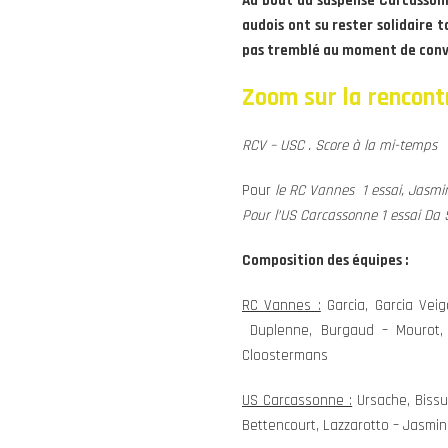
Au bout du suspense Carcassonne
audois ont su rester solidaire 
pas tremblé au moment de conver
Zoom sur la rencontr
RCV – USC . Score à la mi-temps 1
Pour
le RC Vannes 1 essai, Jasmin (
Pour l’US Carcassonne 1 essai Da Si
Composition des équipes :
RC Vannes :
Garcia, Garcia Veig
Duplenne, Burgaud – Mourot, P
Cloostermans
US Carcassonne :
Ursache, Bissue
Bettencourt, Lazzarotto – Jasmin.