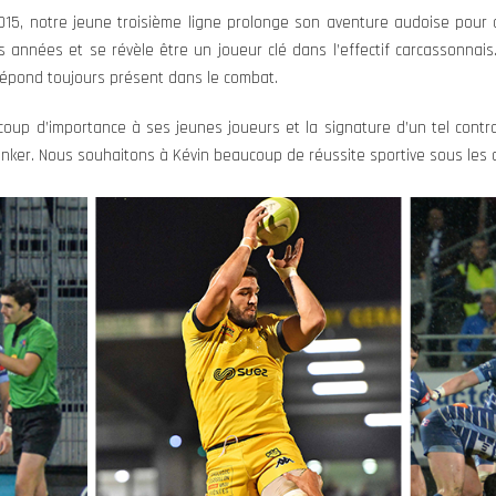
015, notre jeune troisième ligne prolonge son aventure audoise pour
s années et se révèle être un joueur clé dans l’effectif carcassonnais.
répond toujours présent dans le combat.
oup d’importance à ses jeunes joueurs et la signature d’un tel contr
anker. Nous souhaitons à Kévin beaucoup de réussite sportive sous les c