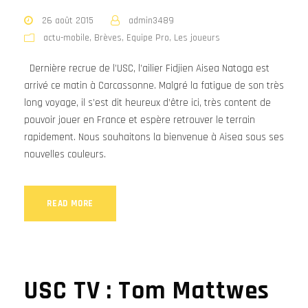
26 août 2015
admin3489
actu-mobile
,
Brèves
,
Equipe Pro
,
Les joueurs
Dernière recrue de l’USC, l’ailier Fidjien Aisea Natoga est
arrivé ce matin à Carcassonne. Malgré la fatigue de son très
long voyage, il s’est dit heureux d’être ici, très content de
pouvoir jouer en France et espère retrouver le terrain
rapidement. Nous souhaitons la bienvenue à Aisea sous ses
nouvelles couleurs.
READ MORE
USC TV : Tom Mattwes