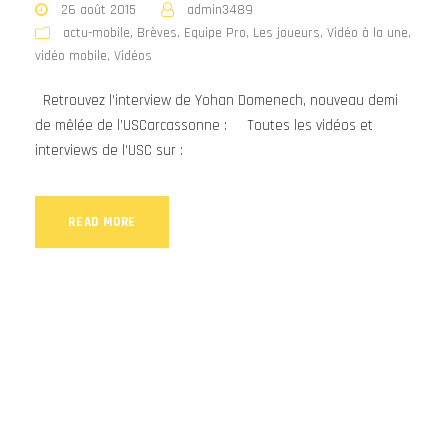
26 août 2015
admin3489
actu-mobile
,
Brèves
,
Equipe Pro
,
Les joueurs
,
Vidéo à la une
,
vidéo mobile
,
Vidéos
Retrouvez l’interview de Yohan Domenech, nouveau demi
de mêlée de l’USCarcassonne : Toutes les vidéos et
interviews de l’USC sur :
READ MORE