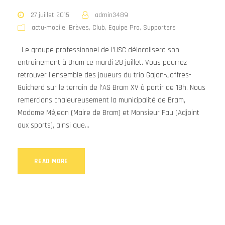
27 juillet 2015
admin3489
actu-mobile
,
Brèves
,
Club
,
Equipe Pro
,
Supporters
Le groupe professionnel de l’USC délocalisera son
entraînement à Bram ce mardi 28 juillet. Vous pourrez
retrouver l’ensemble des joueurs du trio Gajan-Jaffres-
Guicherd sur le terrain de l’AS Bram XV à partir de 18h. Nous
remercions chaleureusement la municipalité de Bram,
Madame Méjean (Maire de Bram) et Monsieur Fau (Adjoint
aux sports), ainsi que...
READ MORE