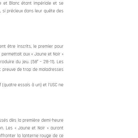
 et Blanc étant impériale et se
, si précieux dans leur quête des
nt être inscrits, le premier pour
ui permettait aux « Jaune et Noir »
duire du jeu. (58′ – 28-11). Les
nt preuve de trop de maladresses
f (quatre essais à un) et l’USC ne
issés dès la première demi-heure
on. Les « Jaune et Noir » auront
ffronter la lanterne rouge de ce