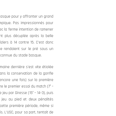
 basque pour y affronter un grand
ympique. Pas impressionnés pour
vec la ferme intention de ramener
nt plus décuplée après la belle
éziers à 14 contre 15. C’est donc
se rendaient sur le pré sous un
reconnue du stade basque.
maine dernière s’est vite étiolée
ans la conservation de la gonfle
ncore une fois) sur la première
e le premier essai du match (7′ –
jeu par Giresse (15′ – 14-3), puis
 jeu au pied et deux pénalités
s cette première période, même si
s. L’USC, pour sa part, tentait de