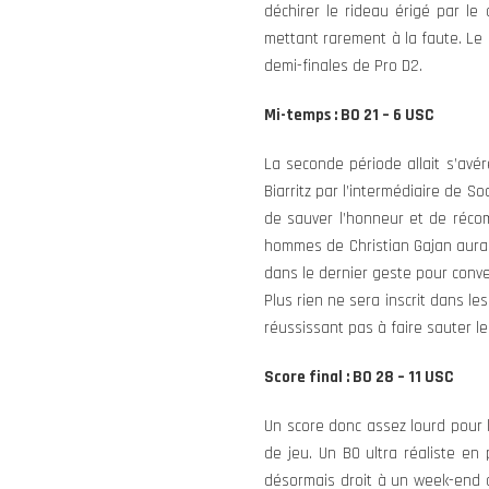
déchirer le rideau érigé par l
mettant rarement à la faute. Le 
demi-finales de Pro D2.
Mi-temps : BO 21 – 6 USC
La seconde période allait s’avér
Biarritz par l’intermédiaire de So
de sauver l’honneur et de récom
hommes de Christian Gajan aurai
dans le dernier geste pour conve
Plus rien ne sera inscrit dans le
réussissant pas à faire sauter l
Score final : BO 28 – 11 USC
Un score donc assez lourd pour 
de jeu. Un BO ultra réaliste en
désormais droit à un week-end d