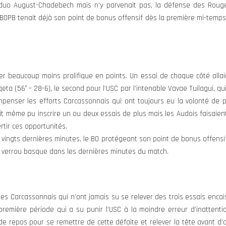
e duo August-Chadebech mais n’y parvenait pas, la défense des Rouge
BOPB tenait déjà son point de bonus offensif dès la première mi-temps
er beaucoup moins prolifique en points. Un essai de chaque côté allaie
qeta (56′ – 28-6), le second pour l’USC par l’intenable Vavae Tuilagui, q
penser les efforts Carcassonnais qui ont toujours eu la volonté de pro
t même pu inscrire un ou deux essais de plus mais les Audois faisaie
rtir ces opportunités.
s vingts dernières minutes, le BO protégeant son point de bonus offensi
e verrou basque dans les dernières minutes du match.
les Carcassonnais qui n’ont jamais su se relever des trois essais enca
 première période qui a su punir l’USC à la moindre erreur d’inattenti
e repos pour se remettre de cette défaite et relever la tête avant d’a