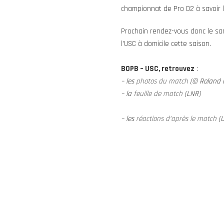
championnat de Pro D2 à savoir l
Prochain rendez-vous donc le sa
l’USC à domicile cette saison.
BOPB – USC, retrouvez
:
– les
photos du match
(© Roland 
– la
feuille de match
(LNR)
– les
réactions d’après le match
(U