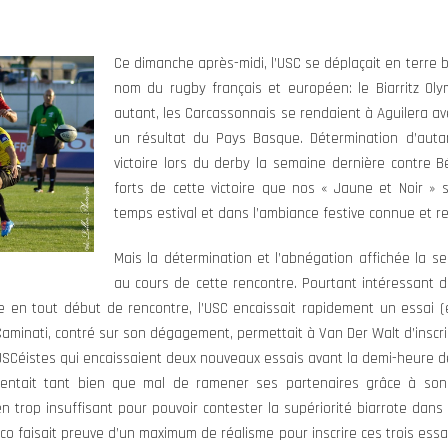
Ce dimanche après-midi, l’USC se déplaçait en terre
nom du rugby français et européen: le Biarritz Ol
autant, les Carcassonnais se rendaient à Aguilera a
un résultat du Pays Basque. Détermination d’auta
victoire lors du derby la semaine dernière contre B
forts de cette victoire que nos « Jaune et Noir » 
temps estival et dans l’ambiance festive connue et 
Mais la détermination et l’abnégation affichée la se
au cours de cette rencontre. Pourtant intéressant d
 en tout début de rencontre, l’USC encaissait rapidement un essai (e
aminati, contré sur son dégagement, permettait à Van Der Walt d’inscrir
 USCéistes qui encaissaient deux nouveaux essais avant la demi-heure de 
 tentait tant bien que mal de ramener ses partenaires grâce à son
ien trop insuffisant pour pouvoir contester la supériorité biarrote dan
o faisait preuve d’un maximum de réalisme pour inscrire ces trois essai