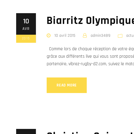
Biarritz Olympique
10
AVR
10 avril 2015
admin3489
actu
2015
Comme lors de chaque réception de votre équip
grâce aux différents live qui vous sont proposés
partenaire, vibrez-rugby-d2.com, suivez le matc
READ MORE