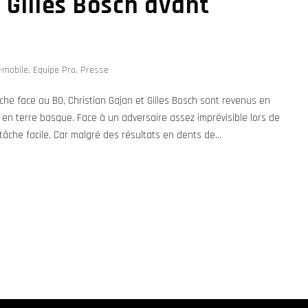
 Gilles Bosch avant
-mobile
,
Equipe Pro
,
Presse
e face au BO, Christian Gajan et Gilles Bosch sont revenus en
en terre basque. Face à un adversaire assez imprévisible lors de
âche facile. Car malgré des résultats en dents de...