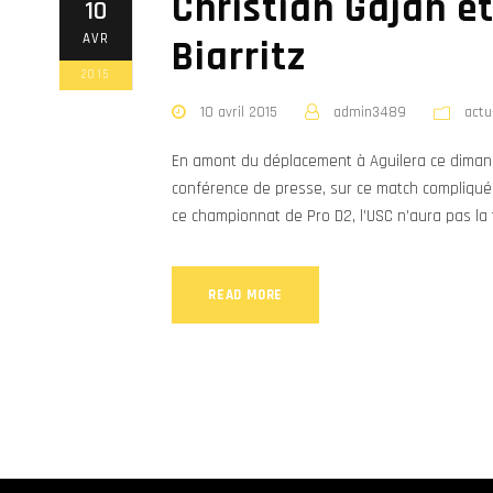
Christian Gajan et
10
AVR
Biarritz
2015
10 avril 2015
admin3489
actu
En amont du déplacement à Aguilera ce dimanch
conférence de presse, sur ce match compliqué 
ce championnat de Pro D2, l’USC n’aura pas la t
READ MORE