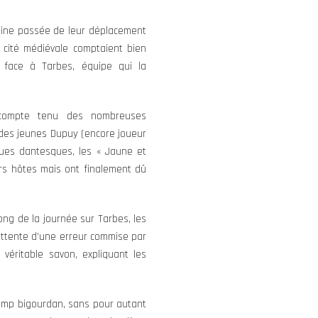
semaine passée de leur déplacement
 cité médiévale comptaient bien
 face à Tarbes, équipe qui la
compte tenu des nombreuses
s des jeunes Dupuy (encore joueur
ques dantesques, les « Jaune et
urs hôtes mais ont finalement dû
long de la journée sur Tarbes, les
’attente d’une erreur commise par
 véritable savon, expliquant les
camp bigourdan, sans pour autant