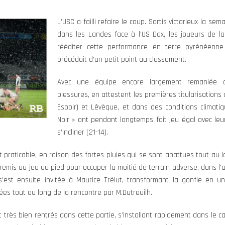
L’USC a failli refaire le coup. Sortis victorieux la 
dans les Landes face à l’US Dax, les joueurs de la
rééditer cette performance en terre pyrénéenne
précédait d’un petit point au classement.
Avec une équipe encore largement remaniée 
blessures, en attestent les premières titularisation
Espoir) et Lêvèque, et dans des conditions climati
Noir » ont pendant longtemps fait jeu égal avec le
s’incliner (21-14).
t praticable, en raison des fortes pluies qui se sont abattues tout au 
emis au jeu au pied pour occuper la moitié de terrain adverse, dans l
s’est ensuite invitée à Maurice Trélut, transformant la gonfle en un
es tout au long de la rencontre par M.Dutreuilh.
 très bien rentrés dans cette partie, s’installant rapidement dans le 