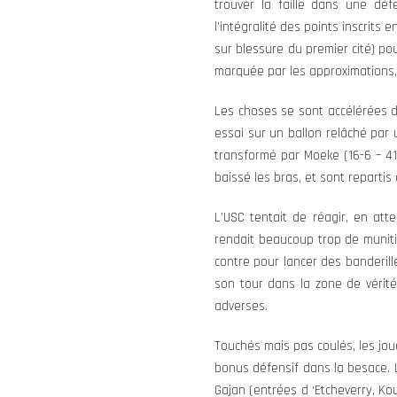
trouver la faille dans une déf
l’intégralité des points inscrits
sur blessure du premier cité) po
marquée par les approximations, 
Les choses se sont accélérées dè
essai sur un ballon relâché par 
transformé par Moeke (16-6 – 41
baissé les bras, et sont reparti
L’USC tentait de réagir, en att
rendait beaucoup trop de munitio
contre pour lancer des banderill
son tour dans la zone de vérit
adverses.
Touchés mais pas coulés, les joue
bonus défensif dans la besace. 
Gajan (entrées d ‘Etcheverry, Ko