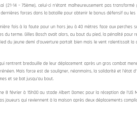
sai (21-14 – 75ème), celui-ci n’étant malheureusement pas transformé p
dernières forces dans la bataille pour obtenir le bonus défensif ou les
ière fois à la faute pour un hors jeu à 40 mètres face aux perches sur
s du terme. Gilles Bosch avait alors, au bout du pied, la pénalité pour 
ed du jeune demi d’ouverture partait bien mais le vent ralentissait la 
qui rentrent bredouille de leur déplacement après un gros combat men
yrénéen. Mais force est de souligner, néanmoins, la solidarité et l’état 
mes et se bat jusqu’au bout.
he 8 février à 15h00 au stade Albert Domec pour la réception de l’US
os joueurs qui reviennent à la maison après deux déplacements compli
)