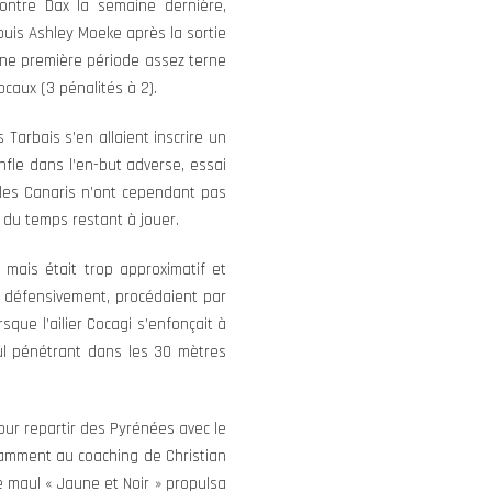
contre Dax la semaine dernière,
(puis Ashley Moeke après la sortie
 une première période assez terne
caux (3 pénalités à 2).
Tarbais s’en allaient inscrire un
nfle dans l’en-but adverse, essai
 les Canaris n’ont cependant pas
 du temps restant à jouer.
 mais était trop approximatif et
és défensivement, procédaient par
que l’ailier Cocagi s’enfonçait à
ul pénétrant dans les 30 mètres
pour repartir des Pyrénées avec le
tamment au coaching de Christian
e maul « Jaune et Noir » propulsa