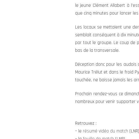
le jeune Clément Allabert à l’es
que cinq minutes pour lancer les 
Les locaux se mettaient une dern
semblait conséquent à dix minute
par tout le groupe. Le coup de pi
bas de la transversale.
Déception donc pour les audois 
Maurice Trélut et dans le froid P
touchée, ne baisse jamais les ar
Prochain rendez-vous ce dimanc
nombreux pour venir supporter v
Retrouvez :
– le
résumé vidéo du match
(LNR
– la
feuille de match
(LNR)