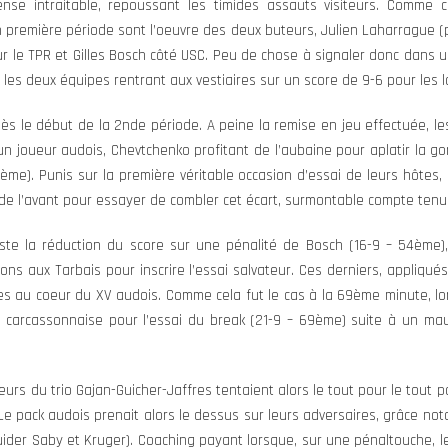
ense intraitable, repoussant les timides assauts visiteurs. Comme 
 en première période sont l’oeuvre des deux buteurs, Julien Laharrague 
ur le TPR et Gilles Bosch côté USC. Peu de chose à signaler donc dans
les deux équipes rentrant aux vestiaires sur un score de 9-6 pour les lo
s le début de la 2nde période. A peine la remise en jeu effectuée, les 
un joueur audois, Chevtchenko profitant de l’aubaine pour aplatir la go
ème). Punis sur la première véritable occasion d’essai de leurs hôtes,
s de l’avant pour essayer de combler cet écart, surmontable compte tenu
este la réduction du score sur une pénalité de Bosch (16-9 – 54ème),
ns aux Tarbais pour inscrire l’essai salvateur. Ces derniers, appliqu
es au coeur du XV audois. Comme cela fut le cas à la 69ème minute, lors
é carcassonnaise pour l’essai du break (21-9 – 69ème) suite à un ma
urs du trio Gajan-Guicher-Jaffres tentaient alors le tout pour le tout 
Le pack audois prenait alors le dessus sur leurs adversaires, grâce no
uider Saby et Kruger). Coaching payant lorsque, sur une pénaltouche, l