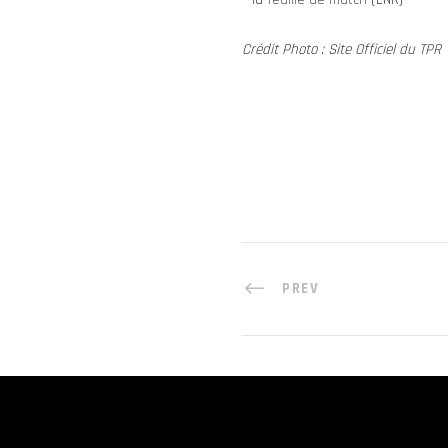
Crédit Photo : Site Officiel du TPR
PREV