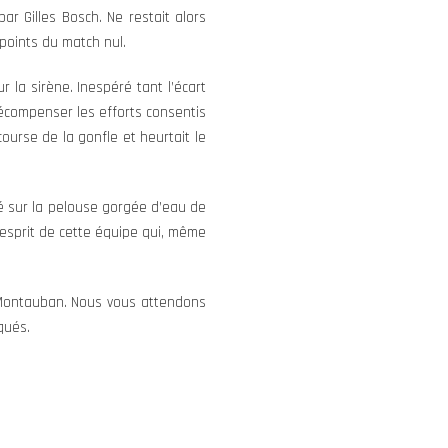
ar Gilles Bosch. Ne restait alors
 points du match nul.
 la sirène. Inespéré tant l’écart
récompenser les efforts consentis
course de la gonfle et heurtait le
é sur la pelouse gorgée d’eau de
d’esprit de cette équipe qui, même
 Montauban. Nous vous attendons
qués.