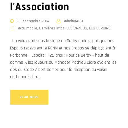
l'Association
23 septembre 2014
admin3489
actu-mobile
,
Dernières infos
,
LES CRABOS
,
LES ESPOIRS
Un week end sous le signe du Derby audois, puisque nos
Espoirs recevaient le RCNM et nos Crabos se déplaçaient à
Narbonne. Espoirs (- 22 ans) : Pour ce Derby « haut de
gamme », les joueurs du Manager Mathieu Cidre avaient les
clés du stade Albert Domec pour la réception du voisin
narbonnais. Un...
READ MORE