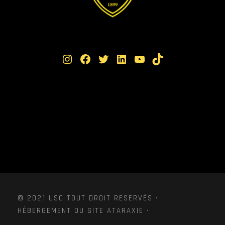
Instagram
Facebook
Twitter
LinkedIn
YouTube
TikTok
© 2021 USC TOUT DROIT RESERVÉS ·
HÉBERGEMENT DU SITE ATARAXIE ·