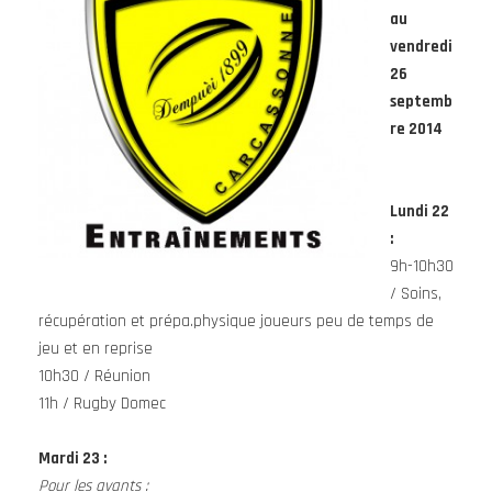
au
vendredi
26
septemb
re 2014
Lundi 22
:
9h-10h30
/ Soins,
récupération et prépa.physique joueurs peu de temps de
jeu et en reprise
10h30 / Réunion
11h / Rugby Domec
Mardi 23 :
Pour les avants :