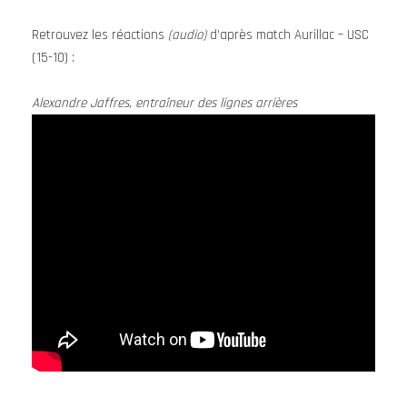
Retrouvez les réactions
(audio)
d’après match Aurillac – USC
(15-10) :
Alexandre Jaffres, entraîneur des lignes arrières