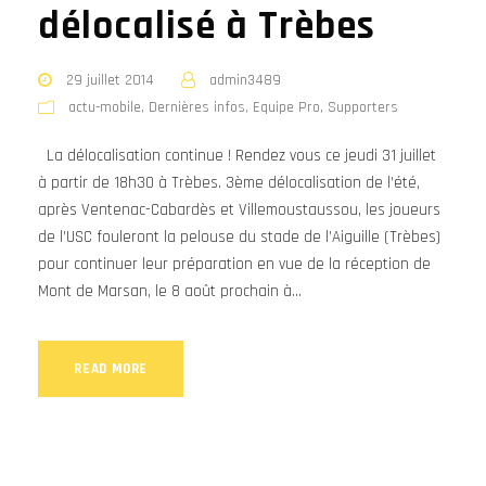
délocalisé à Trèbes
29 juillet 2014
admin3489
actu-mobile
,
Dernières infos
,
Equipe Pro
,
Supporters
La délocalisation continue ! Rendez vous ce jeudi 31 juillet
à partir de 18h30 à Trèbes. 3ème délocalisation de l’été,
après Ventenac-Cabardès et Villemoustaussou, les joueurs
de l’USC fouleront la pelouse du stade de l’Aiguille (Trèbes)
pour continuer leur préparation en vue de la réception de
Mont de Marsan, le 8 août prochain à...
READ MORE