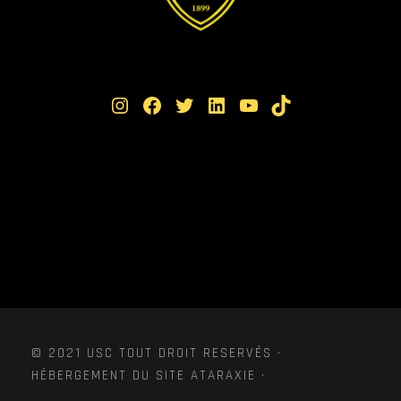
Instagram
Facebook
Twitter
LinkedIn
YouTube
TikTok
© 2021 USC TOUT DROIT RESERVÉS ·
HÉBERGEMENT DU SITE ATARAXIE ·