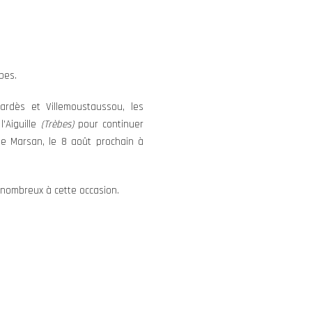
bes.
ardès et Villemoustaussou, les
’Aiguille
(Trèbes)
pour continuer
de Marsan, le 8 août prochain à
 nombreux à cette occasion.