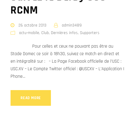
RCNM
26 octobre 2013
admin3489
actu-mobile
,
Club
,
Dernières infos
,
Supporters
Pour celles et ceux ne pouvant pas être au
Stade Domec ce soir à 18h30, suivez ce match en direct et
en intégralité sur : – La Page Facebook officielle de l’USC :
USC.XV – Le Compte Twitter officiel : @USCXV – L’Application I
Phone...
READ MORE