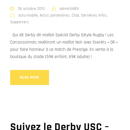
26 octobre 2013
admin3489
actu-mobile
,
Actus partenaires
,
Club
,
Dernières infos
,
Supporters
Qui dit Derby dit maillot Spécial Derby Oztyle Rugby ! Les
Carcassonnais revêtiront un maillot Noir avec liseréts « OR »
pour faire honneur à ce match de Prestige. En vente à la
boutique du stade (59€ enfant, 69€ adulte) !
READ MORE
Suivez le Derby USC –