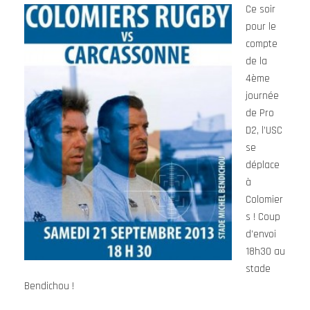
Ce soir
pour le
compte
de la
4ème
journée
de Pro
D2, l’USC
se
déplace
à
Colomier
s ! Coup
d’envoi
18h30 au
stade
Bendichou !