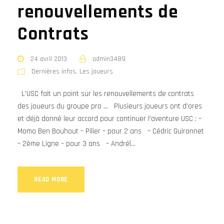
renouvellements de
Contrats
24 avril 2013
admin3489
Dernières infos
,
Les joueurs
L’USC fait un point sur les renouvellements de contrats
des joueurs du groupe pro … Plusieurs joueurs ont d’ores
et déjà donné leur accord pour continuer l’aventure USC : –
Momo Ben Bouhout – Pilier – pour 2 ans – Cédric Guironnet
– 2ème Ligne – pour 3 ans – Andréï...
READ MORE