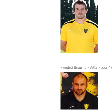
– Andréï Ursache
– Pilier –
pour 1