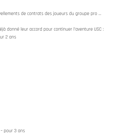
uvellements de contrats des joueurs du groupe pro …
déjà donné leur accord pour continuer l’aventure USC :
our 2 ans
 – pour 3 ans