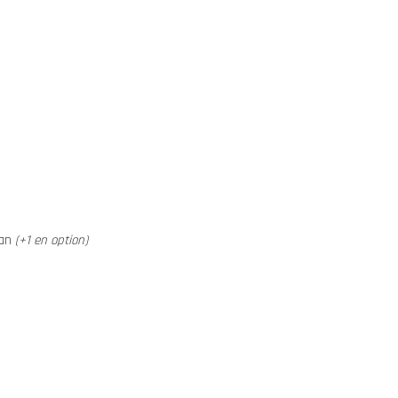
 an
(+1 en option)