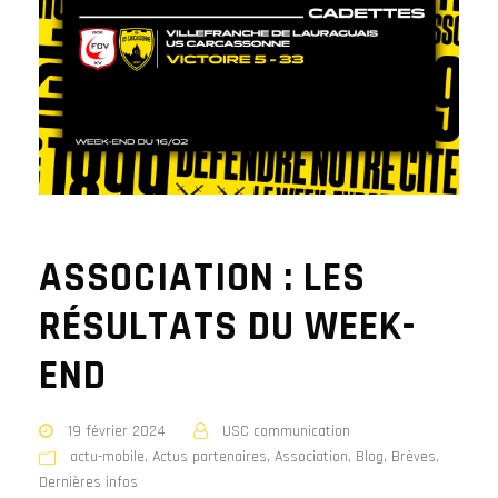
ASSOCIATION : LES
RÉSULTATS DU WEEK-
END
19 février 2024
USC communication
actu-mobile
,
Actus partenaires
,
Association
,
Blog
,
Brèves
,
Dernières infos