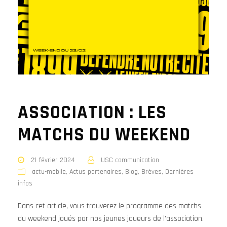
ASSOCIATION : LES
MATCHS DU WEEKEND
21 février 2024
USC communication
actu-mobile
,
Actus partenaires
,
Blog
,
Brèves
,
Dernières
infos
Dans cet article, vous trouverez le programme des matchs
du weekend joués par nos jeunes joueurs de l'association.