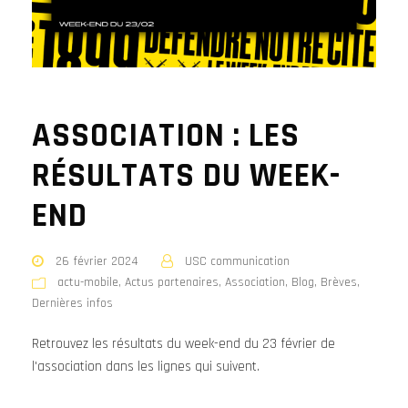
ASSOCIATION : LES
RÉSULTATS DU WEEK-
END
26 février 2024
USC communication
actu-mobile
,
Actus partenaires
,
Association
,
Blog
,
Brèves
,
Dernières infos
Retrouvez les résultats du week-end du 23 février de
l'association dans les lignes qui suivent.