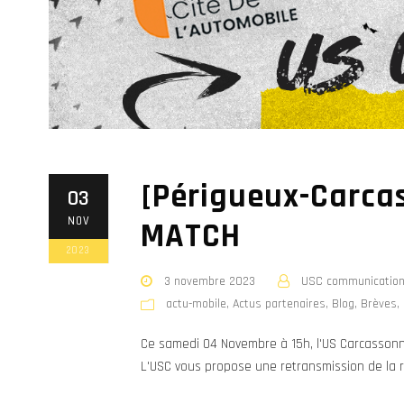
[Périgueux-Carcas
03
NOV
MATCH
2023
3 novembre 2023
USC communicatio
actu-mobile
,
Actus partenaires
,
Blog
,
Brèves
,
Ce samedi 04 Novembre à 15h, l'US Carcassonne
L'USC vous propose une retransmission de la r