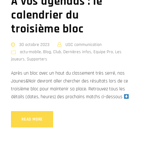
À vos agendas : le
calendrier du
troisième bloc
30 octobre 2023
USC communication
actu-mobile
,
Blog
,
Club
,
Dernières infos
,
Equipe Pro
,
Les
joueurs
,
Supporters
Après un bloc avec un haut du classement très serré, nos
Jaunes&Noir devront aller chercher des résultats lors de ce
troisième bloc pour maintenir sa place. Retrouvez tous les
détails (dates, heures) des prochains matchs ci-dessous
READ MORE