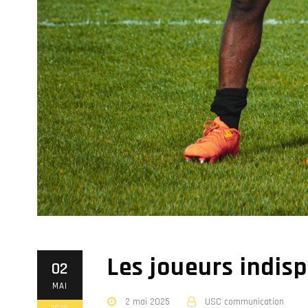
Les joueurs indis
02
MAI
2 mai 2025
USC communication