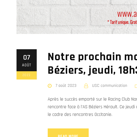
Notre prochain ma
07
AOÛT
Béziers, jeudi, 18
2023
7 août 2023
USC communication
Après le succès emporté sur le Racing Club Na
rencontre face à l'AS Béziers Hérault. Ce jeud
le cadre des rencontres Occitanie.
READ MORE