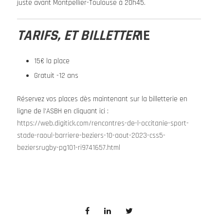
juste avant Montpellier-Toulouse à 20h45.
TARIFS, ET BILLETTER
IE
15€ la place
Gratuit -12 ans
Réservez vos places dès maintenant sur la billetterie en
ligne de l’ASBH en cliquant ici :
https://web.digitick.com/rencontres-de-l-occitanie-sport-
stade-raoul-barriere-beziers-10-aout-2023-css5-
beziersrugby-pg101-ri9741657.html