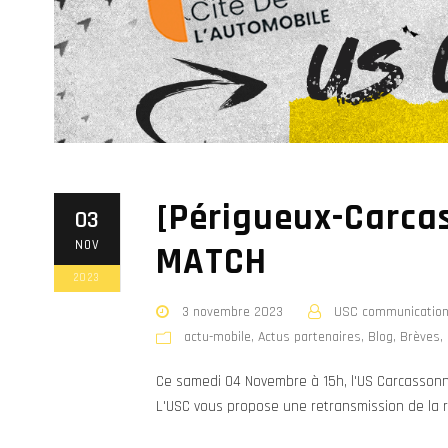
[Périgueux-Carcas
03
NOV
MATCH
2023
3 novembre 2023
USC communicatio
actu-mobile
,
Actus partenaires
,
Blog
,
Brèves
,
Ce samedi 04 Novembre à 15h, l'US Carcassonne
L'USC vous propose une retransmission de la r