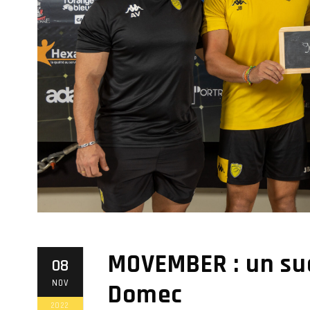
MOVEMBER : un suc
08
NOV
Domec
2022