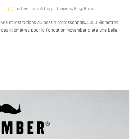
n
actu-mobile
,
Actus partenaires
,
Blog
,
Brèves
tives et institutions du bassin carcassonnais, 3850 kilomètres
re des Kilomètres pour la Fondation Movember a été une belle