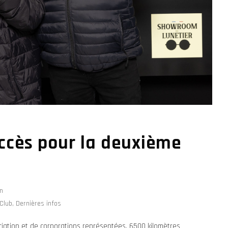
ccès pour la deuxième
n
Club
,
Dernières infos
ciation et de corporations représentées, 6500 kilomètres