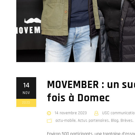
MOVEMBER : un su
14
NOV
fois à Domec
2023
14 novembre 2023
USC communicatio
actu-mobile
,
Actus partenaires
,
Blog
,
Brèves
,
Environ 500 participants, une trentaine d’asso