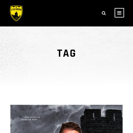
TAG
moreno