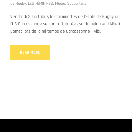
de Rugby
,
LES FÉMININES
,
Média
,
Supporters
Vendredi 20 octobre, les minimettes de l'École de Rugby de
l'US Carcassonne se sont affrontées sur la pelouse d'Albert
Domec lors de la mi-temps de Carcassonne - Albi.
READ MORE