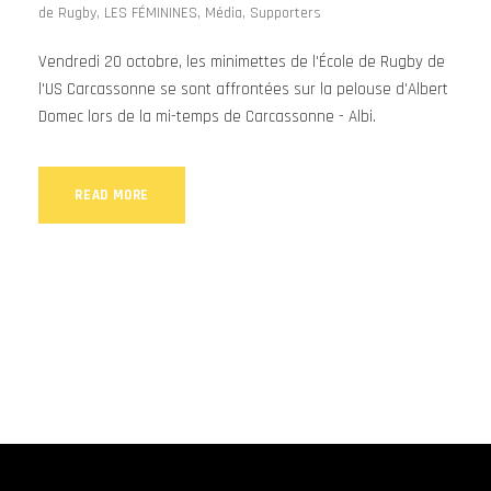
de Rugby
,
LES FÉMININES
,
Média
,
Supporters
Vendredi 20 octobre, les minimettes de l'École de Rugby de
l'US Carcassonne se sont affrontées sur la pelouse d'Albert
Domec lors de la mi-temps de Carcassonne - Albi.
READ MORE