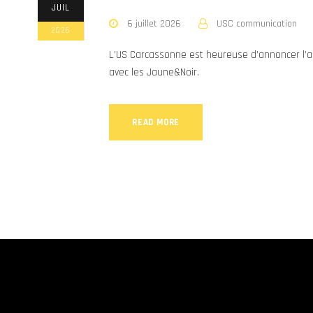
JUIL
6 juillet 2026
USC communication
2026
L’US Carcassonne est heureuse d’annoncer l’a
avec les Jaune&Noir.
READ MORE