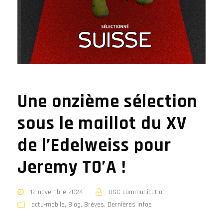
Une onzième sélection
sous le maillot du XV
de l’Edelweiss pour
Jeremy TO’A !
12 novembre 2024
USC communication
actu-mobile
,
Blog
,
Brèves
,
Dernières infos