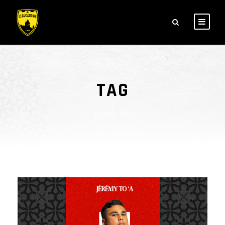
TAG
Jérémy To'a