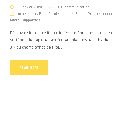
12 janvier 2023
USC communication
actu-mobile
,
Blog
,
Dernières infos
,
Equipe Pro
,
Les joueurs
,
Média
,
Supporters
Découvrez la composition alignée par Christian Labit et son
staff pour le déplacement à Grenoble dans le cadre de la
J17 du championnat de ProD2.
READ MORE