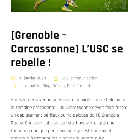
[Grenoble –
Carcassonne] L’USC se
rebelle !
16 janvier 2023
USC communication
actu-mobile
,
Blog
,
Brèves
,
Dernières infos
Après la déconvenue survenue à domicile contre Colomiers
la semaine précédente, l'US Carcassonne devait faire face à
un déplacement périlleux sur la pelouse du FC Grenoble
Rugby. Christian Labit et son staff avaient aligné une
formation quelque peu remaniée qui est finalement
parvenue à ramener les 2 points du match nul à