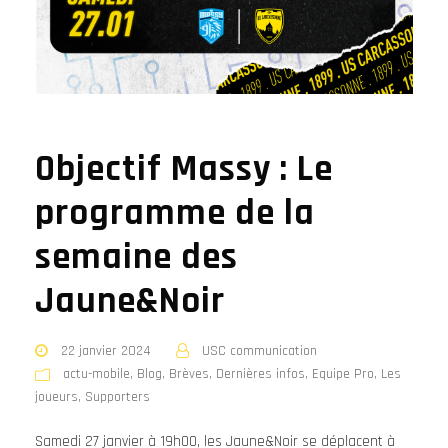
Objectif Massy : Le
programme de la
semaine des
Jaune&Noir
22 janvier 2024
USC communication
actu-mobile
,
Blog
,
Brèves
,
Dernières infos
,
Equipe Pro
,
Les
joueurs
,
Supporters
Samedi 27 janvier à 19h00, les Jaune&Noir se déplacent à