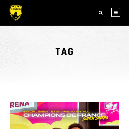
TAG
InExtenso