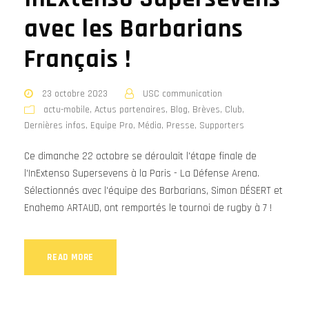
avec les Barbarians
Français !
23 octobre 2023
USC communication
actu-mobile
,
Actus partenaires
,
Blog
,
Brèves
,
Club
,
Dernières infos
,
Equipe Pro
,
Média
,
Presse
,
Supporters
Ce dimanche 22 octobre se déroulait l'étape finale de
l'InExtenso Supersevens à la Paris - La Défense Arena.
Sélectionnés avec l'équipe des Barbarians, Simon DÉSERT et
Enahemo ARTAUD, ont remportés le tournoi de rugby à 7 !
READ MORE