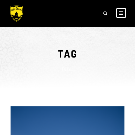
TAG
Futeu