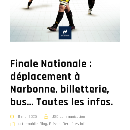
Finale Nationale :
déplacement à
Narbonne, billetterie,
bus… Toutes les infos.
11 mai 2025
USC communication
actu-mobile
,
Blog
,
Brèves
,
Dernières infos