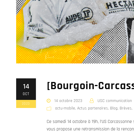
[Bourgoin-Carcas
14
OCT
14 octobre 2023
USC communication
2023
actu-mobile
,
Actus partenaires
,
Blog
,
Brèves
,
Ce samedi 14 octobre à 19h, l'US Carcassonne 
vous propose une retransmission de la rencont