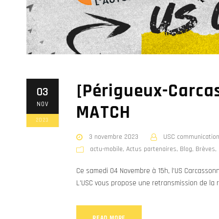
[Périgueux-Carcas
03
NOV
MATCH
2023
3 novembre 2023
USC communicatio
actu-mobile
,
Actus partenaires
,
Blog
,
Brèves
,
Ce samedi 04 Novembre à 15h, l'US Carcassonne
L'USC vous propose une retransmission de la r
READ MORE