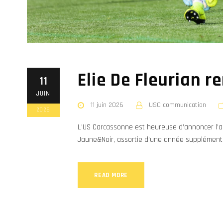
Elie De Fleurian r
11
JUIN
11 juin 2026
USC communication
2026
L’US Carcassonne est heureuse d’annoncer l’arr
Jaune&Noir, assortie d’une année supplémenta
READ MORE