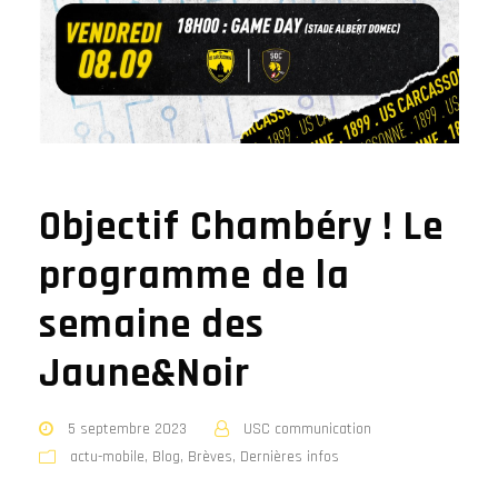
Objectif Chambéry ! Le
programme de la
semaine des
Jaune&Noir
5 septembre 2023
USC communication
actu-mobile
,
Blog
,
Brèves
,
Dernières infos