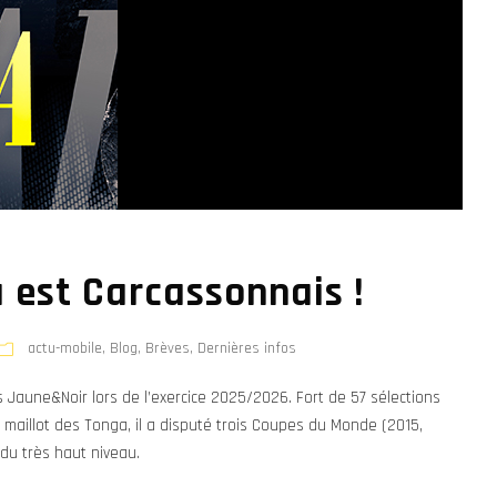
 est Carcassonnais !
actu-mobile
,
Blog
,
Brèves
,
Dernières infos
 Jaune&Noir lors de l’exercice 2025/2026. Fort de 57 sélections
 maillot des Tonga, il a disputé trois Coupes du Monde (2015,
du très haut niveau.