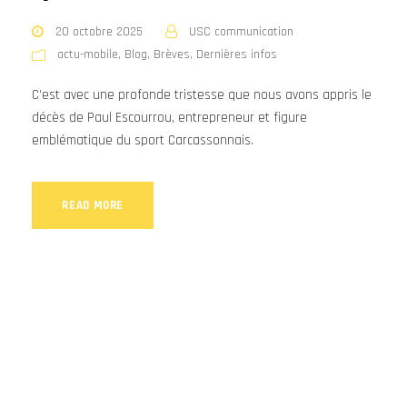
20 octobre 2025
USC communication
actu-mobile
,
Blog
,
Brèves
,
Dernières infos
C’est avec une profonde tristesse que nous avons appris le
décès de Paul Escourrou, entrepreneur et figure
emblématique du sport Carcassonnais.
READ MORE