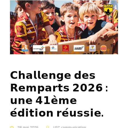
𝗖𝗵𝗮𝗹𝗹𝗲𝗻𝗴𝗲 𝗱𝗲𝘀
𝗥𝗲𝗺𝗽𝗮𝗿𝘁𝘀 𝟮𝟬𝟮𝟲 :
𝘂𝗻𝗲 𝟰𝟭𝗲̀𝗺𝗲
𝗲́𝗱𝗶𝘁𝗶𝗼𝗻 𝗿𝗲́𝘂𝘀𝘀𝗶𝗲.
28 mai 2026
USC communication