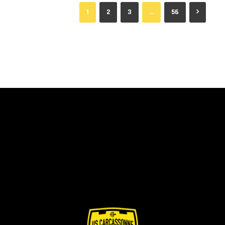
1
2
3
…
56