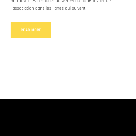
Retrouvez les résultats du week-end du 16 février de
l'association dans les lignes qui suivent.
READ MORE