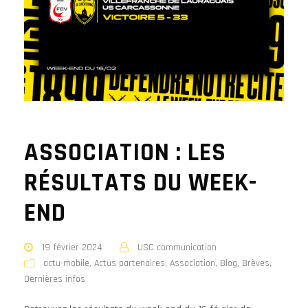
ASSOCIATION : LES
RÉSULTATS DU WEEK-
END
19 février 2024
USC communication
actu-mobile
,
Actus partenaires
,
Association
,
Blog
,
Brèves
,
Dernières infos