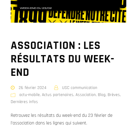
ASSOCIATION : LES
RÉSULTATS DU WEEK-
END
26 février 2024
USC communication
actu-mobile
,
Actus partenaires
,
Association
,
Blog
,
Brèves
,
Dernières infos
Retrouvez les résultats du week-end du 23 février de
l'association dans les lignes qui suivent.