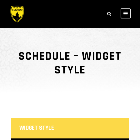
SCHEDULE – WIDGET
STYLE
WIDGET STYLE