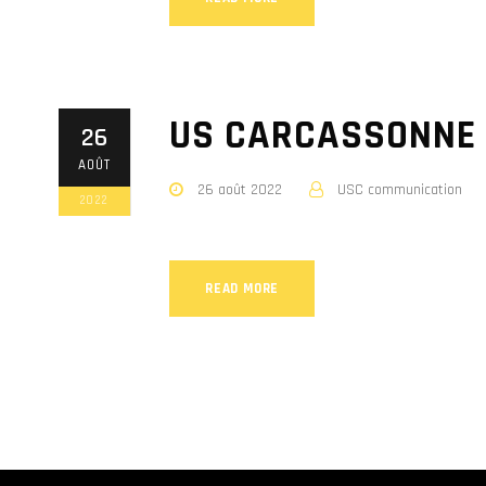
US CARCASSONNE 
26
AOÛT
26 août 2022
USC communication
2022
READ MORE