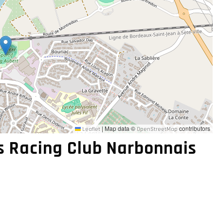
|
Map data ©
contributors
Leaflet
OpenStreetMap
s Racing Club Narbonnais