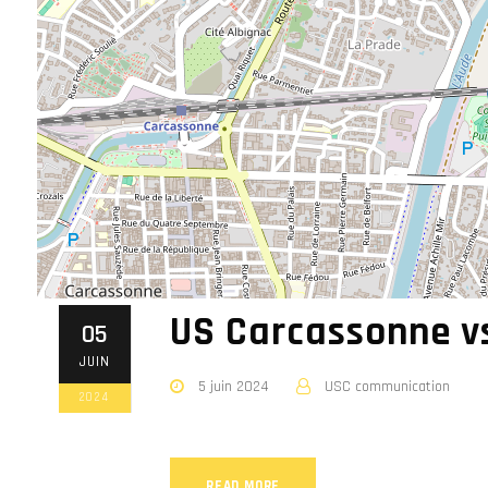
US Carcassonne v
05
JUIN
5 juin 2024
USC communication
2024
READ MORE