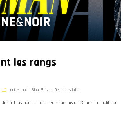
nt les rangs
actu-mobile
,
Blog
,
Brèves
,
Dernières infos
Wadman, trois-quart centre néo-zélandais de 25 ans en qualité de