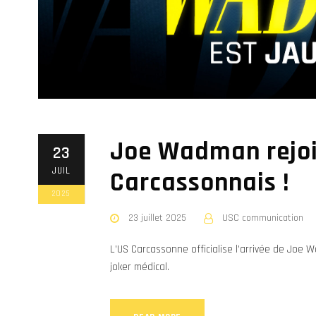
Joe Wadman rejoi
23
JUIL
Carcassonnais !
2025
23 juillet 2025
USC communication
L’US Carcassonne officialise l’arrivée de Joe 
joker médical.