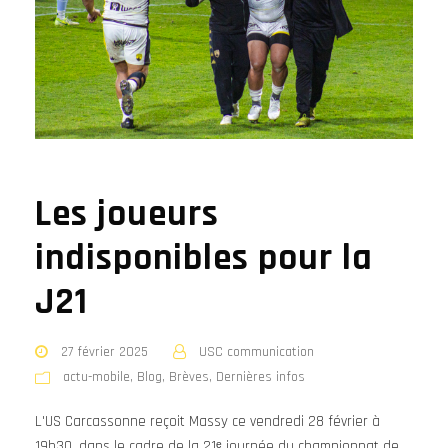
Les joueurs
indisponibles pour la
J21
27 février 2025
USC communication
actu-mobile
,
Blog
,
Brèves
,
Dernières infos
L'US Carcassonne reçoit Massy ce vendredi 28 février à
19h30, dans le cadre de la 21ᵉ journée du championnat de